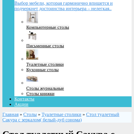
Выбор мебели, которая гармонично впишется и
подчеркнет достоинства интерьера – нелегкая..
Компьютерные столы
Письменные столы
Туалетные столики
Кухонные столы
Столы журнальные
Столы книжки
Контакты
Акции
Главная
»
Столы
»
Туалетные столики
»
Стол туалетный
Сакура с зеркалом( белый-дуб сонома)