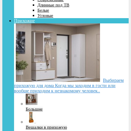
Длинные под ТВ
Белые
Угловые
Прихожие
Выбираем
прихожую для дома Когда мы заходим в гости или
вообще приходим к незнакомому человек..
Большие
Вешалки в прихожую