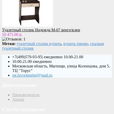
Туалетный столик Надежда М-07 венге/клен
10 471.00 р.
Метки:
туалетный столик купить
,
купить трюмо
,
спальня
туалетный столик
+7(499)579-93-95| ежедневно 10.00-21.00
10.00-21.00 ежедневно
Московская область, Мытищи, улица Колонцова, дом 5,
ТЦ "Торус"
mr.favoritmebel@mail.ru
Дополнительно
Производители
Акции
Служба поддержки