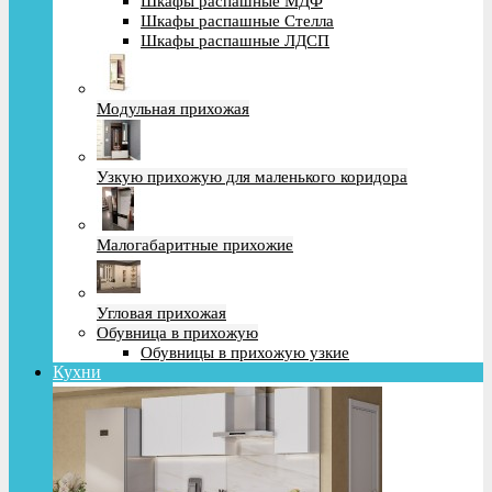
Шкафы распашные МДФ
Шкафы распашные Стелла
Шкафы распашные ЛДСП
Модульная прихожая
Узкую прихожую для маленького коридора
Малогабаритные прихожие
Угловая прихожая
Обувница в прихожую
Обувницы в прихожую узкие
Кухни