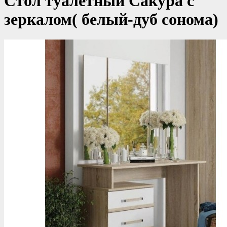
Стол туалетный Сакура с
зеркалом( белый-дуб сонома)