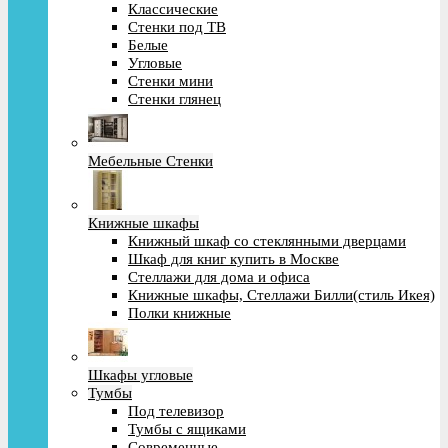
Классические
Стенки под ТВ
Белые
Угловые
Стенки мини
Стенки глянец
Мебельные Стенки
Книжные шкафы
Книжный шкаф со стеклянными дверцами
Шкаф для книг купить в Москве
Стеллажи для дома и офиса
Книжные шкафы, Стеллажи Билли(стиль Икея)
Полки книжные
Шкафы угловые
Тумбы
Под телевизор
Тумбы с ящиками
Современные