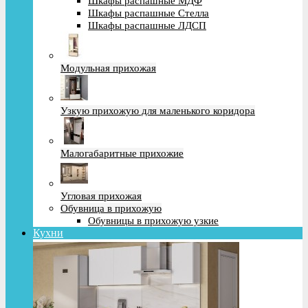
Шкафы распашные МДФ
Шкафы распашные Стелла
Шкафы распашные ЛДСП
Модульная прихожая
Узкую прихожую для маленького коридора
Малогабаритные прихожие
Угловая прихожая
Обувница в прихожую
Обувницы в прихожую узкие
Кухни