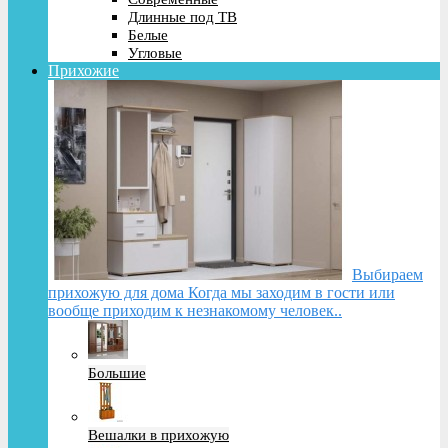
Длинные под ТВ
Белые
Угловые
Прихожие
Выбираем
прихожую для дома Когда мы заходим в гости или
вообще приходим к незнакомому человек..
Большие
Вешалки в прихожую