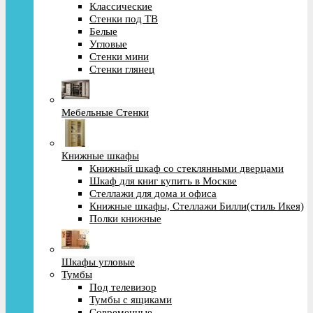
Классические
Стенки под ТВ
Белые
Угловые
Стенки мини
Стенки глянец
Мебельные Стенки
Книжные шкафы
Книжный шкаф со стеклянными дверцами
Шкаф для книг купить в Москве
Стеллажи для дома и офиса
Книжные шкафы, Стеллажи Билли(стиль Икея)
Полки книжные
Шкафы угловые
Тумбы
Под телевизор
Тумбы с ящиками
Современные