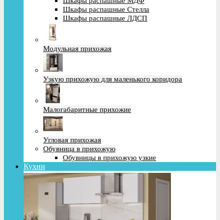
Шкафы распашные МДФ
Шкафы распашные Стелла
Шкафы распашные ЛДСП
Модульная прихожая
Узкую прихожую для маленького коридора
Малогабаритные прихожие
Угловая прихожая
Обувница в прихожую
Обувницы в прихожую узкие
Кухни