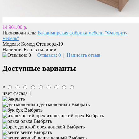
14 961.00 р.
Производитель:
Владимирская фабрика мебели "Фаворит-
мебель"
Модель:
Комод Стенворд-19
Наличие:
Есть в наличии
Отзывов: 0
|
Написать отзыв
Доступные варианты
*
цвет фасада 1
дуб молочный
Выбрать
бук
Выбрать
итальянский орех
Выбрать
ольха
Выбрать
орех донской
Выбрать
венге
Выбрать
венге черный
Выбрать