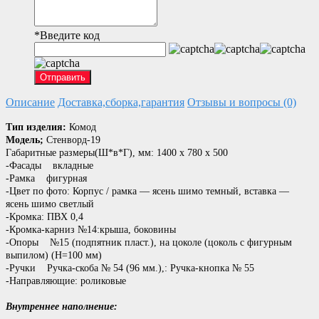
*
Введите код
Отправить
Описание
Доставка,сборка,гарантия
Отзывы и вопросы (0)
Тип изделия:
Комод
Модель;
Стенворд-19
Габаритные размеры(Ш*в*Г), мм: 1400 х 780 х 500
-Фасады вкладные
-Рамка фигурная
-Цвет по фото: Корпус / рамка — ясень шимо темный, вставка —
ясень шимо светлый
-Кромка: ПВХ 0,4
-Кромка-карниз №14:крыша, боковины
-Опоры №15 (подпятник пласт.), на цоколе (цоколь с фигурным
выпилом) (Н=100 мм)
-Ручки Ручка-скоба № 54 (96 мм.),: Ручка-кнопка № 55
-Направляющие: роликовые
Внутреннее наполнение: