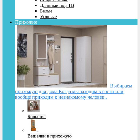
Длинные под ТВ
Белые
Угловые
Прихожие
Выбираем
прихожую для дома Когда мы заходим в гости или
вообще приходим к незнакомому человек..
Большие
Вешалки в прихожую