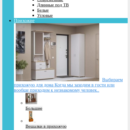
Длинные под ТВ
Белые
Угловые
Прихожие
Выбираем
прихожую для дома Когда мы заходим в гости или
вообще приходим к незнакомому человек..
Большие
Вешалки в прихожую