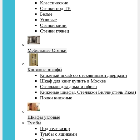
Классические
Стенки под ТВ
Белые
Угловые
Стенки мини
Стенки глянец
Мебельные Стенки
Книжные шкафы
Книжный шкаф со стеклянными дверцами
Шкаф для книг купить в Москве
Стеллажи для дома и офиса
Книжные шкафы, Стеллажи Билли(стиль Икея)
Полки книжные
Шкафы угловые
Тумбы
Под телевизор
Тумбы с ящиками
Современные