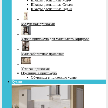
Шкафы распашные МДФ
Шкафы распашные Стелла
Шкафы распашные ЛДСП
Модульная прихожая
Узкую прихожую для маленького коридора
Малогабаритные прихожие
Угловая прихожая
Обувница в прихожую
Обувницы в прихожую узкие
Кухни