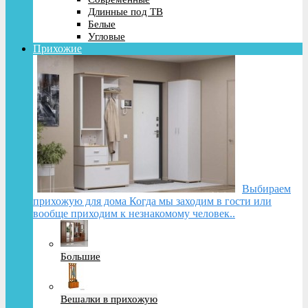
Длинные под ТВ
Белые
Угловые
Прихожие
Выбираем
прихожую для дома Когда мы заходим в гости или
вообще приходим к незнакомому человек..
Большие
Вешалки в прихожую