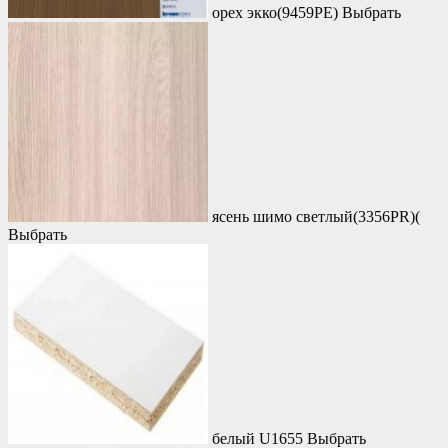
орех экко(9459PE)
Выбрать
ясень шимо светлый(3356PR)(
Выбрать
белый U1655
Выбрать