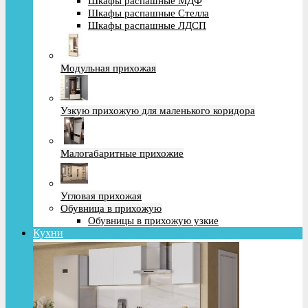
Шкафы распашные МДФ
Шкафы распашные Стелла
Шкафы распашные ЛДСП
Модульная прихожая
Узкую прихожую для маленького коридора
Малогабаритные прихожие
Угловая прихожая
Обувница в прихожую
Обувницы в прихожую узкие
Кухни