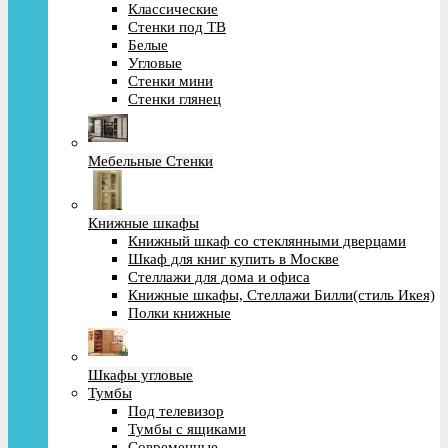
Классические
Стенки под ТВ
Белые
Угловые
Стенки мини
Стенки глянец
Мебельные Стенки
Книжные шкафы
Книжный шкаф со стеклянными дверцами
Шкаф для книг купить в Москве
Стеллажи для дома и офиса
Книжные шкафы, Стеллажи Билли(стиль Икея)
Полки книжные
Шкафы угловые
Тумбы
Под телевизор
Тумбы с ящиками
Современные