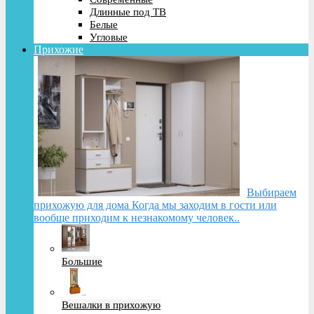
Длинные под ТВ
Белые
Угловые
Прихожие
Выбираем
прихожую для дома Когда мы заходим в гости или
вообще приходим к незнакомому человек..
Большие
Вешалки в прихожую