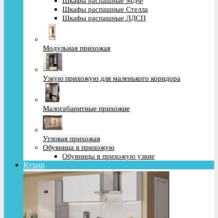
Шкафы распашные МДФ
Шкафы распашные Стелла
Шкафы распашные ЛДСП
Модульная прихожая
Узкую прихожую для маленького коридора
Малогабаритные прихожие
Угловая прихожая
Обувница в прихожую
Обувницы в прихожую узкие
Кухни