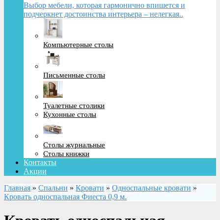
Выбор мебели, которая гармонично впишется и
подчеркнет достоинства интерьера – нелегкая..
Компьютерные столы
Письменные столы
Туалетные столики
Кухонные столы
Столы журнальные
Столы книжки
Контакты
Акции
Главная
»
Спальни
»
Кровати
»
Односпальные кровати
»
Кровать односпальная Фиеста 0,9 м.