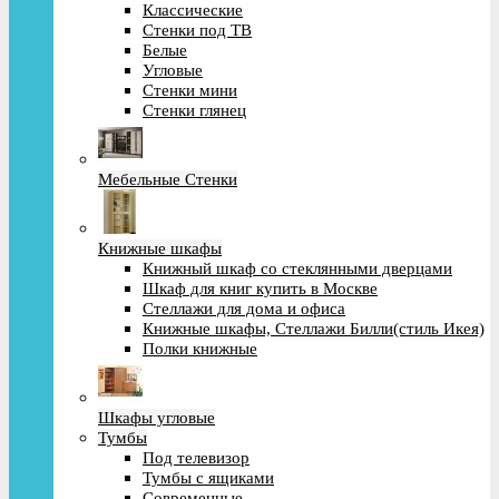
Классические
Стенки под ТВ
Белые
Угловые
Стенки мини
Стенки глянец
Мебельные Стенки
Книжные шкафы
Книжный шкаф со стеклянными дверцами
Шкаф для книг купить в Москве
Стеллажи для дома и офиса
Книжные шкафы, Стеллажи Билли(стиль Икея)
Полки книжные
Шкафы угловые
Тумбы
Под телевизор
Тумбы с ящиками
Современные