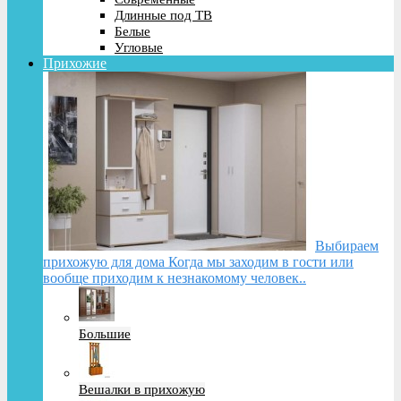
Длинные под ТВ
Белые
Угловые
Прихожие
Выбираем
прихожую для дома Когда мы заходим в гости или
вообще приходим к незнакомому человек..
Большие
Вешалки в прихожую