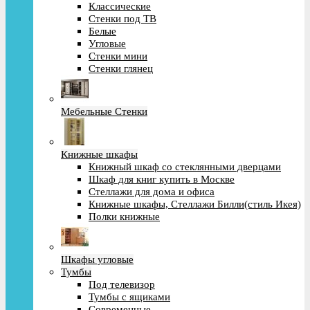
Классические
Стенки под ТВ
Белые
Угловые
Стенки мини
Стенки глянец
Мебельные Стенки
Книжные шкафы
Книжный шкаф со стеклянными дверцами
Шкаф для книг купить в Москве
Стеллажи для дома и офиса
Книжные шкафы, Стеллажи Билли(стиль Икея)
Полки книжные
Шкафы угловые
Тумбы
Под телевизор
Тумбы с ящиками
Современные