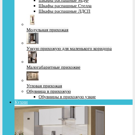
Шкафы распашные МДФ
Шкафы распашные Стелла
Шкафы распашные ЛДСП
Модульная прихожая
Узкую прихожую для маленького коридора
Малогабаритные прихожие
Угловая прихожая
Обувница в прихожую
Обувницы в прихожую узкие
Кухни