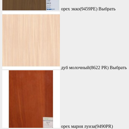
орех экко(9459PE)
Выбрать
дуб молочный(8622 PR)
Выбрать
орех мария луиза(9490PR)