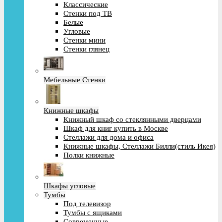
Классические
Стенки под ТВ
Белые
Угловые
Стенки мини
Стенки глянец
Мебельные Стенки
Книжные шкафы
Книжный шкаф со стеклянными дверцами
Шкаф для книг купить в Москве
Стеллажи для дома и офиса
Книжные шкафы, Стеллажи Билли(стиль Икея)
Полки книжные
Шкафы угловые
Тумбы
Под телевизор
Тумбы с ящиками
Современные