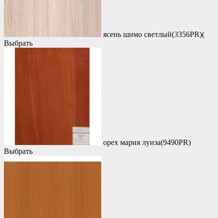
ясень шимо светлый(3356PR)(
Выбрать
орех мария луиза(9490PR)
Выбрать