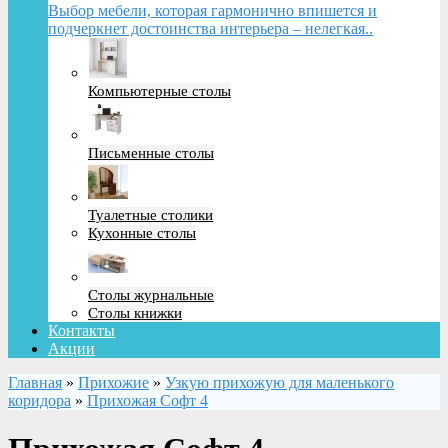
Выбор мебели, которая гармонично впишется и
подчеркнет достоинства интерьера – нелегкая..
Компьютерные столы
Письменные столы
Туалетные столики
Кухонные столы
Столы журнальные
Столы книжки
Контакты
Акции
Главная
»
Прихожие
»
Узкую прихожую для маленького
коридора
»
Прихожая Софт 4