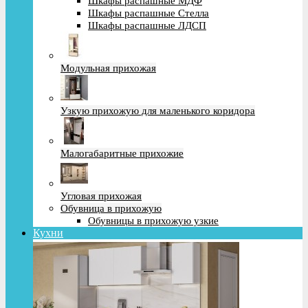
Шкафы распашные МДФ
Шкафы распашные Стелла
Шкафы распашные ЛДСП
Модульная прихожая
Узкую прихожую для маленького коридора
Малогабаритные прихожие
Угловая прихожая
Обувница в прихожую
Обувницы в прихожую узкие
Кухни