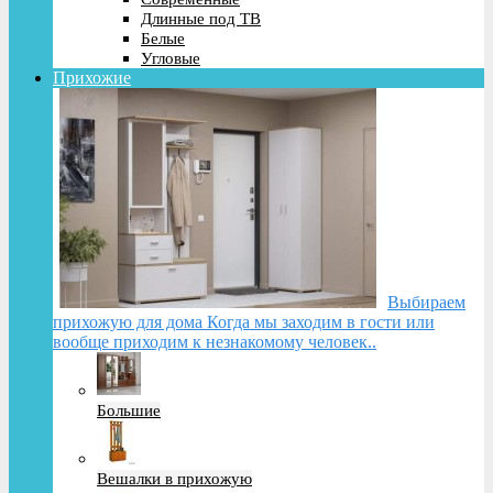
Длинные под ТВ
Белые
Угловые
Прихожие
Выбираем
прихожую для дома Когда мы заходим в гости или
вообще приходим к незнакомому человек..
Большие
Вешалки в прихожую