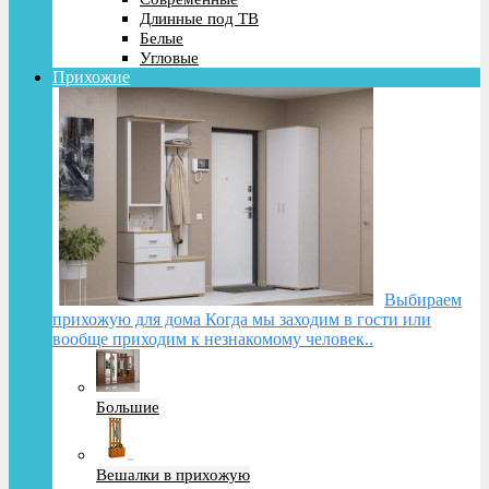
Длинные под ТВ
Белые
Угловые
Прихожие
Выбираем
прихожую для дома Когда мы заходим в гости или
вообще приходим к незнакомому человек..
Большие
Вешалки в прихожую