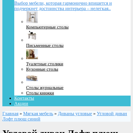
Выбор мебели, которая гармонично впишется и
подчеркнет достоинства интерьера – нелегкая..
Компьютерные столы
Письменные столы
Туалетные столики
Кухонные столы
Столы журнальные
Столы книжки
Контакты
Акции
Главная
»
Мягкая мебель
»
Диваны угловые
»
Угловой диван
Лофт плюш синий