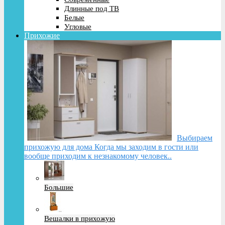
Длинные под ТВ
Белые
Угловые
Прихожие
Выбираем
прихожую для дома Когда мы заходим в гости или
вообще приходим к незнакомому человек..
Большие
Вешалки в прихожую