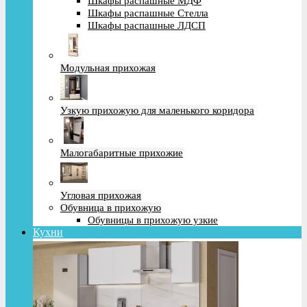
Шкафы распашные МДФ
Шкафы распашные Стелла
Шкафы распашные ЛДСП
Модульная прихожая
Узкую прихожую для маленького коридора
Малогабаритные прихожие
Угловая прихожая
Обувница в прихожую
Обувницы в прихожую узкие
Кухни