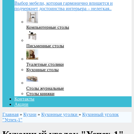
Выбор мебели, которая гармонично впишется и
подчеркнет достоинства интерьера – нелегкая..
Компьютерные столы
Письменные столы
Туалетные столики
Кухонные столы
Столы журнальные
Столы книжки
Контакты
Акции
Главная
»
Кухни
»
Кухонные уголки
»
Кухонный уголок
"Успех-1"