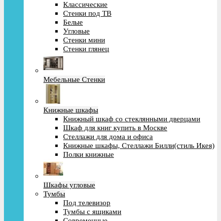
Классические
Стенки под ТВ
Белые
Угловые
Стенки мини
Стенки глянец
Мебельные Стенки
Книжные шкафы
Книжный шкаф со стеклянными дверцами
Шкаф для книг купить в Москве
Стеллажи для дома и офиса
Книжные шкафы, Стеллажи Билли(стиль Икея)
Полки книжные
Шкафы угловые
Тумбы
Под телевизор
Тумбы с ящиками
Современные