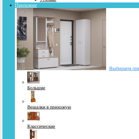
Прихожие
Выбираем при
Большие
Вешалки в прихожую
Классические