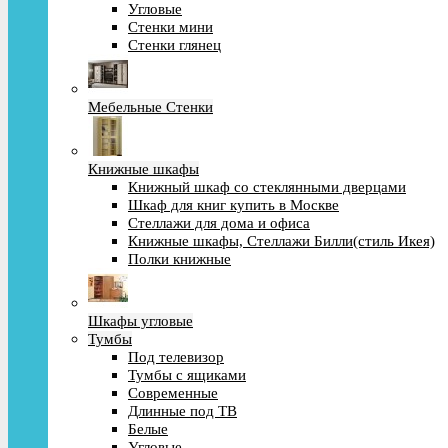
Угловые
Стенки мини
Стенки глянец
Мебельные Стенки
Книжные шкафы
Книжный шкаф со стеклянными дверцами
Шкаф для книг купить в Москве
Стеллажи для дома и офиса
Книжные шкафы, Стеллажи Билли(стиль Икея)
Полки книжные
Шкафы угловые
Тумбы
Под телевизор
Тумбы с ящиками
Современные
Длинные под ТВ
Белые
Угловые