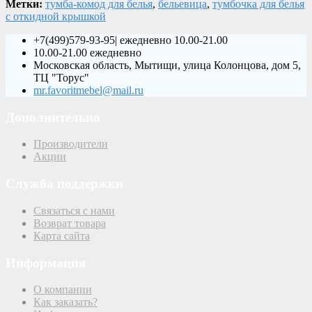
Метки:
тумба-комод для белья
,
бельевица
,
тумбочка для белья
с откидной крышкой
+7(499)579-93-95| ежедневно 10.00-21.00
10.00-21.00 ежедневно
Московская область, Мытищи, улица Колонцова, дом 5,
ТЦ "Торус"
mr.favoritmebel@mail.ru
Дополнительно
Производители
Акции
Служба поддержки
Связаться с нами
Возврат товара
Карта сайта
Информация
О компании
Как заказать?