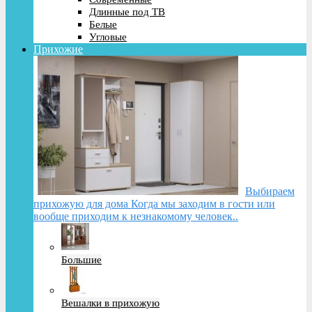
Длинные под ТВ
Белые
Угловые
Прихожие
Выбираем
прихожую для дома Когда мы заходим в гости или
вообще приходим к незнакомому человек..
Большие
Вешалки в прихожую