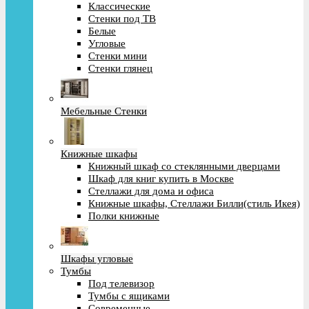
Классические
Стенки под ТВ
Белые
Угловые
Стенки мини
Стенки глянец
Мебельные Стенки
Книжные шкафы
Книжный шкаф со стеклянными дверцами
Шкаф для книг купить в Москве
Стеллажи для дома и офиса
Книжные шкафы, Стеллажи Билли(стиль Икея)
Полки книжные
Шкафы угловые
Тумбы
Под телевизор
Тумбы с ящиками
Современные