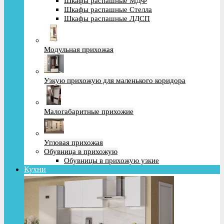
Шкафы распашные МДФ
Шкафы распашные Стелла
Шкафы распашные ЛДСП
Модульная прихожая
Узкую прихожую для маленького коридора
Малогабаритные прихожие
Угловая прихожая
Обувница в прихожую
Обувницы в прихожую узкие
Кухни