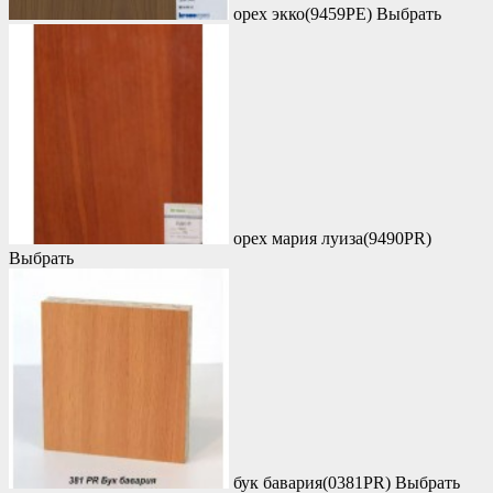
орех экко(9459PE)
Выбрать
орех мария луиза(9490PR)
Выбрать
бук бавария(0381PR)
Выбрать