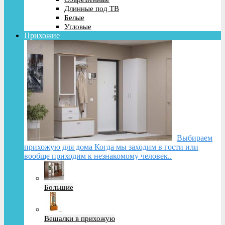
Длинные под ТВ
Белые
Угловые
Прихожие
Выбираем
прихожую для дома Когда мы заходим в гости или
вообще приходим к незнакомому человек..
Большие
Вешалки в прихожую