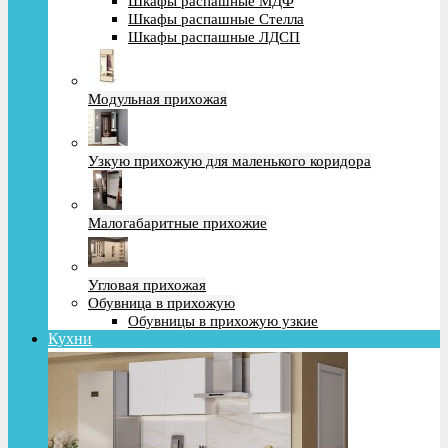
Шкафы распашные МДФ
Шкафы распашные Стелла
Шкафы распашные ЛДСП
Модульная прихожая
Узкую прихожую для маленького коридора
Малогабаритные прихожие
Угловая прихожая
Обувница в прихожую
Обувницы в прихожую узкие
Кухни