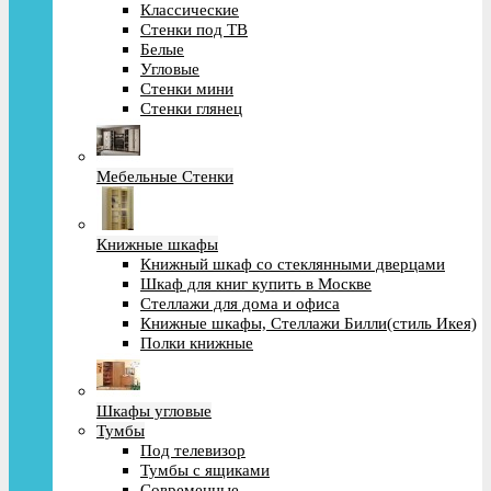
Классические
Стенки под ТВ
Белые
Угловые
Стенки мини
Стенки глянец
Мебельные Стенки
Книжные шкафы
Книжный шкаф со стеклянными дверцами
Шкаф для книг купить в Москве
Стеллажи для дома и офиса
Книжные шкафы, Стеллажи Билли(стиль Икея)
Полки книжные
Шкафы угловые
Тумбы
Под телевизор
Тумбы с ящиками
Современные