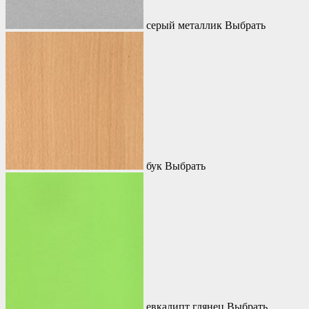
серый металлик
Выбрать
бук
Выбрать
евкалипт глянец
Выбрать