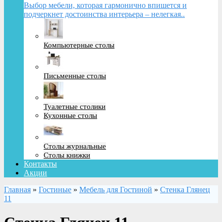
Выбор мебели, которая гармонично впишется и
подчеркнет достоинства интерьера – нелегкая..
Компьютерные столы
Письменные столы
Туалетные столики
Кухонные столы
Столы журнальные
Столы книжки
Контакты
Акции
Главная
»
Гостиные
»
Мебель для Гостиной
»
Стенка Глянец
11