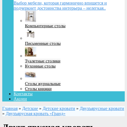
Выбор мебели, которая гармонично впишется и
подчеркнет достоинства интерьера – нелегкая..
Компьютерные столы
Письменные столы
Туалетные столики
Кухонные столы
Столы журнальные
Столы книжки
Контакты
Акции
Главная
»
Детские
»
Детские кровати
»
Двухъярусные кровати
»
Двухъярусная кровать «Гранд»