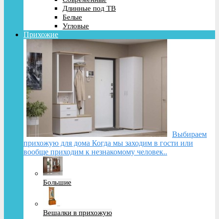
Длинные под ТВ
Белые
Угловые
Прихожие
Выбираем
прихожую для дома Когда мы заходим в гости или
вообще приходим к незнакомому человек..
Большие
Вешалки в прихожую