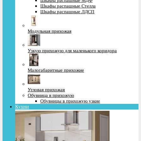
Шкафы распашные МДФ
Шкафы распашные Стелла
Шкафы распашные ЛДСП
Модульная прихожая
Узкую прихожую для маленького коридора
Малогабаритные прихожие
Угловая прихожая
Обувница в прихожую
Обувницы в прихожую узкие
Кухни