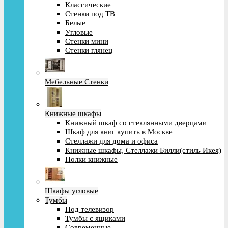
Классические
Стенки под ТВ
Белые
Угловые
Стенки мини
Стенки глянец
Мебельные Стенки
Книжные шкафы
Книжный шкаф со стеклянными дверцами
Шкаф для книг купить в Москве
Стеллажи для дома и офиса
Книжные шкафы, Стеллажи Билли(стиль Икея)
Полки книжные
Шкафы угловые
Тумбы
Под телевизор
Тумбы с ящиками
Современные